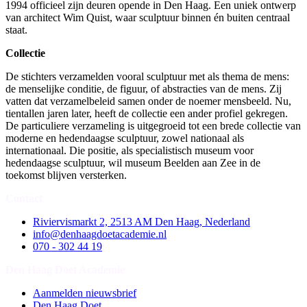
1994 officieel zijn deuren opende in Den Haag. Een uniek ontwerp
van architect Wim Quist, waar sculptuur binnen én buiten centraal
staat.
Collectie
De stichters verzamelden vooral sculptuur met als thema de mens:
de menselijke conditie, de figuur, of abstracties van de mens. Zij
vatten dat verzamelbeleid samen onder de noemer mensbeeld. Nu,
tientallen jaren later, heeft de collectie een ander profiel gekregen.
De particuliere verzameling is uitgegroeid tot een brede collectie van
moderne en hedendaagse sculptuur, zowel nationaal als
internationaal. Die positie, als specialistisch museum voor
hedendaagse sculptuur, wil museum Beelden aan Zee in de
toekomst blijven versterken.
Contact
Riviervismarkt 2, 2513 AM Den Haag, Nederland
info@denhaagdoetacademie.nl
070 - 302 44 19
Den Haag Doet Academie
Aanmelden nieuwsbrief
Den Haag Doet