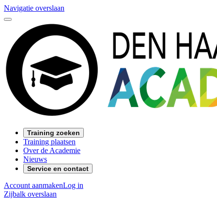
Navigatie overslaan
Training zoeken
Training plaatsen
Over de Academie
Nieuws
Service en contact
Account aanmaken
Log in
Zijbalk overslaan