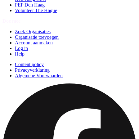
PEP Den Haag
Volunteer The Hague
Doe mee
Zoek Organisaties
Organisatie toevoegen
Account aanmaken
Log in
Help
Content policy
Privacyverklaring
Algemene Voorwaarden