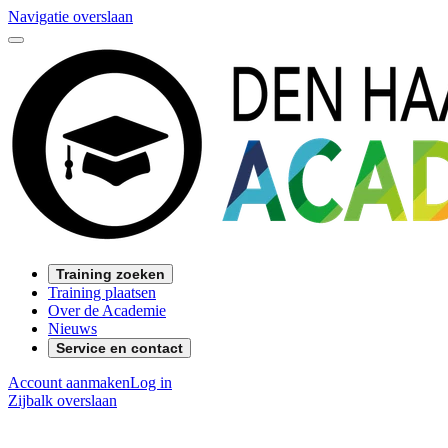
Navigatie overslaan
Training zoeken
Training plaatsen
Over de Academie
Nieuws
Service en contact
Account aanmaken
Log in
Zijbalk overslaan