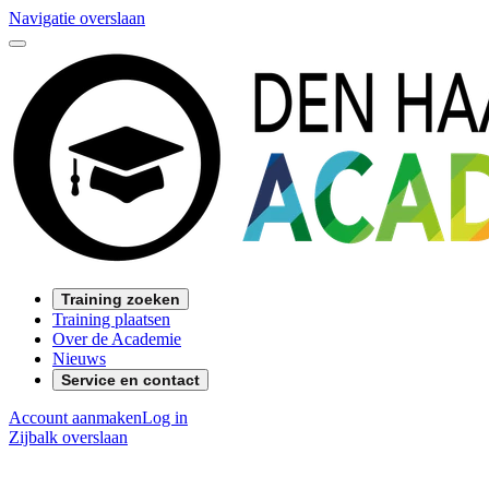
Navigatie overslaan
Training zoeken
Training plaatsen
Over de Academie
Nieuws
Service en contact
Account aanmaken
Log in
Zijbalk overslaan