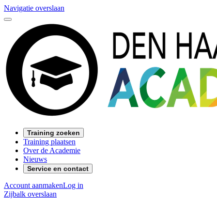
Navigatie overslaan
Training zoeken
Training plaatsen
Over de Academie
Nieuws
Service en contact
Account aanmaken
Log in
Zijbalk overslaan