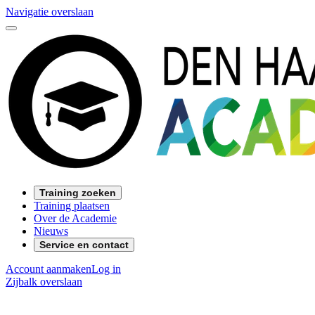
Navigatie overslaan
Training zoeken
Training plaatsen
Over de Academie
Nieuws
Service en contact
Account aanmaken
Log in
Zijbalk overslaan