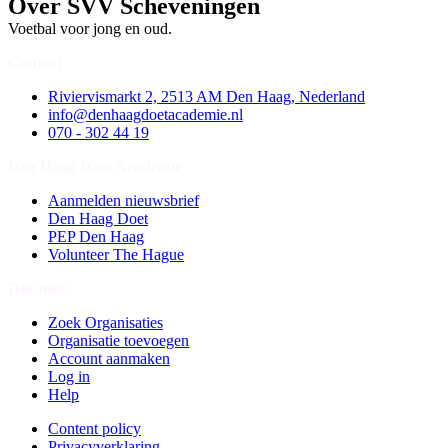
Over SVV Scheveningen
Voetbal voor jong en oud.
Contact
Riviervismarkt 2, 2513 AM Den Haag, Nederland
info@denhaagdoetacademie.nl
070 - 302 44 19
Den Haag Doet Academie
Aanmelden nieuwsbrief
Den Haag Doet
PEP Den Haag
Volunteer The Hague
Doe mee
Zoek Organisaties
Organisatie toevoegen
Account aanmaken
Log in
Help
Content policy
Privacyverklaring