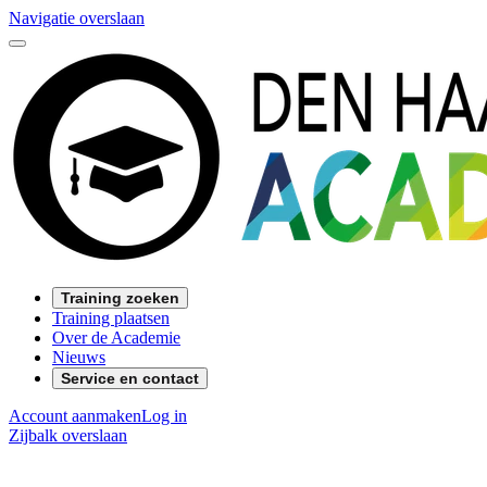
Navigatie overslaan
Training zoeken
Training plaatsen
Over de Academie
Nieuws
Service en contact
Account aanmaken
Log in
Zijbalk overslaan