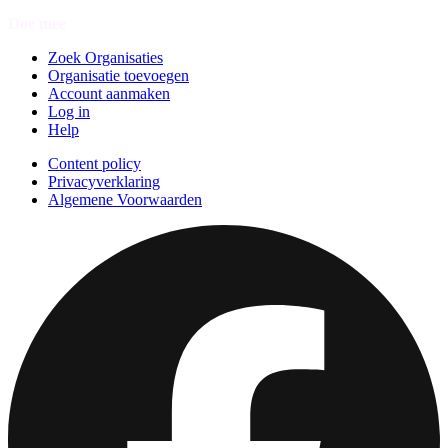
Doe mee
Zoek Organisaties
Organisatie toevoegen
Account aanmaken
Log in
Help
Content policy
Privacyverklaring
Algemene Voorwaarden