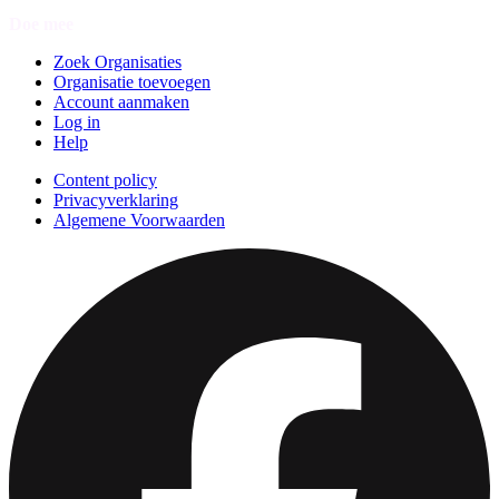
Doe mee
Zoek Organisaties
Organisatie toevoegen
Account aanmaken
Log in
Help
Content policy
Privacyverklaring
Algemene Voorwaarden