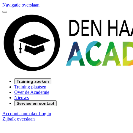
Navigatie overslaan
Training zoeken
Training plaatsen
Over de Academie
Nieuws
Service en contact
Account aanmaken
Log in
Zijbalk overslaan