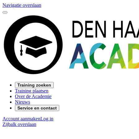
Navigatie overslaan
Training zoeken
Training plaatsen
Over de Academie
Nieuws
Service en contact
Account aanmaken
Log in
Zijbalk overslaan