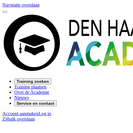
Navigatie overslaan
Training zoeken
Training plaatsen
Over de Academie
Nieuws
Service en contact
Account aanmaken
Log in
Zijbalk overslaan