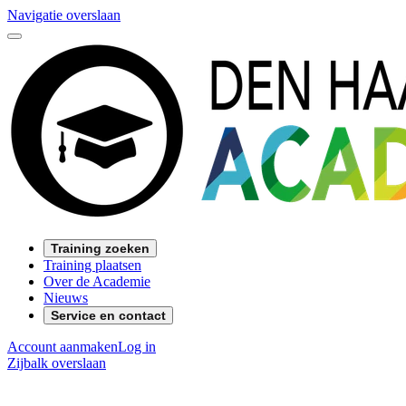
Navigatie overslaan
Training zoeken
Training plaatsen
Over de Academie
Nieuws
Service en contact
Account aanmaken
Log in
Zijbalk overslaan