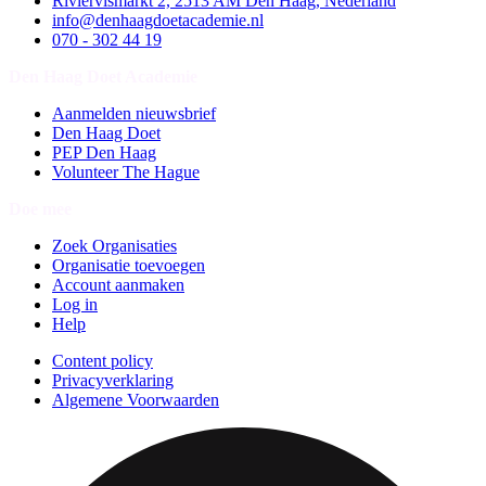
Riviervismarkt 2, 2513 AM Den Haag, Nederland
info@denhaagdoetacademie.nl
070 - 302 44 19
Den Haag Doet Academie
Aanmelden nieuwsbrief
Den Haag Doet
PEP Den Haag
Volunteer The Hague
Doe mee
Zoek Organisaties
Organisatie toevoegen
Account aanmaken
Log in
Help
Content policy
Privacyverklaring
Algemene Voorwaarden