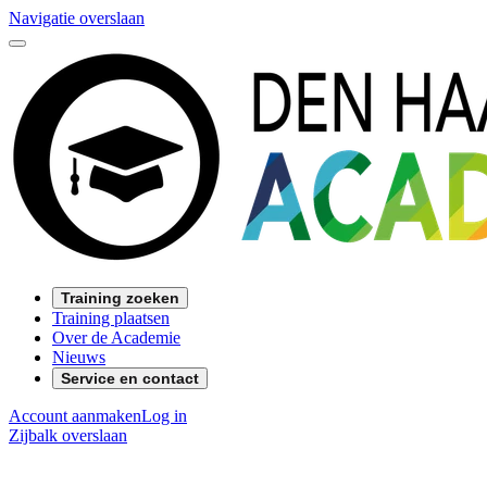
Navigatie overslaan
Training zoeken
Training plaatsen
Over de Academie
Nieuws
Service en contact
Account aanmaken
Log in
Zijbalk overslaan