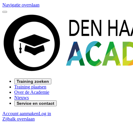
Navigatie overslaan
Training zoeken
Training plaatsen
Over de Academie
Nieuws
Service en contact
Account aanmaken
Log in
Zijbalk overslaan