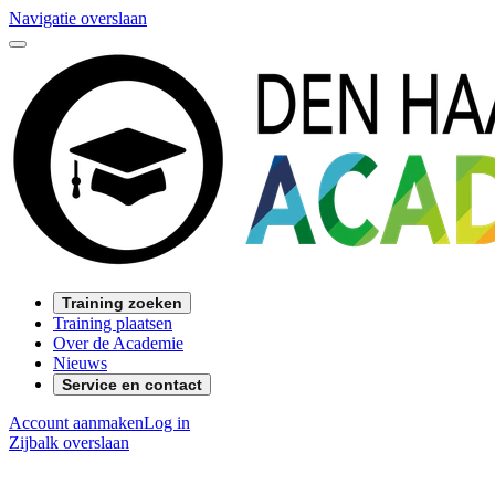
Navigatie overslaan
Training zoeken
Training plaatsen
Over de Academie
Nieuws
Service en contact
Account aanmaken
Log in
Zijbalk overslaan