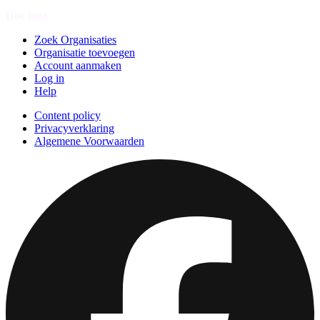
Doe mee
Zoek Organisaties
Organisatie toevoegen
Account aanmaken
Log in
Help
Content policy
Privacyverklaring
Algemene Voorwaarden