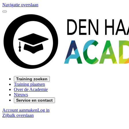
Navigatie overslaan
Training zoeken
Training plaatsen
Over de Academie
Nieuws
Service en contact
Account aanmaken
Log in
Zijbalk overslaan