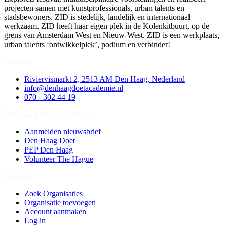
projecten samen met kunstprofessionals, urban talents en
stadsbewoners. ZID is stedelijk, landelijk en internationaal
werkzaam. ZID heeft haar eigen plek in de Kolenkitbuurt, op de
grens van Amsterdam West en Nieuw-West. ZID is een werkplaats,
urban talents ‘ontwikkelplek’, podium en verbinder!
Contact
Riviervismarkt 2, 2513 AM Den Haag, Nederland
info@denhaagdoetacademie.nl
070 - 302 44 19
Den Haag Doet Academie
Aanmelden nieuwsbrief
Den Haag Doet
PEP Den Haag
Volunteer The Hague
Doe mee
Zoek Organisaties
Organisatie toevoegen
Account aanmaken
Log in