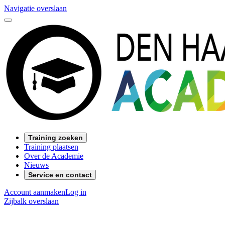
Navigatie overslaan
Training zoeken
Training plaatsen
Over de Academie
Nieuws
Service en contact
Account aanmaken
Log in
Zijbalk overslaan