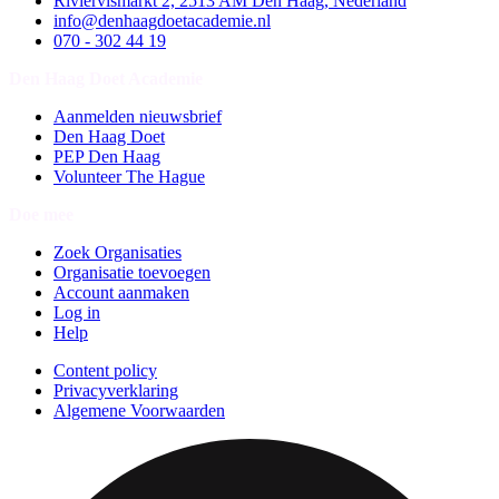
Riviervismarkt 2, 2513 AM Den Haag, Nederland
info@denhaagdoetacademie.nl
070 - 302 44 19
Den Haag Doet Academie
Aanmelden nieuwsbrief
Den Haag Doet
PEP Den Haag
Volunteer The Hague
Doe mee
Zoek Organisaties
Organisatie toevoegen
Account aanmaken
Log in
Help
Content policy
Privacyverklaring
Algemene Voorwaarden