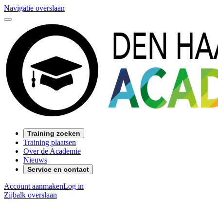
Navigatie overslaan
Training zoeken
Training plaatsen
Over de Academie
Nieuws
Service en contact
Account aanmaken
Log in
Zijbalk overslaan