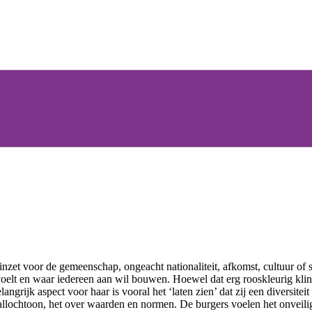
inzet voor de gemeenschap, ongeacht nationaliteit, afkomst, cultuur of s
elt en waar iedereen aan wil bouwen. Hoewel dat erg rooskleurig klinkt, 
ngrijk aspect voor haar is vooral het ‘laten zien’ dat zij een diversit
s allochtoon, het over waarden en normen. De burgers voelen het onvei