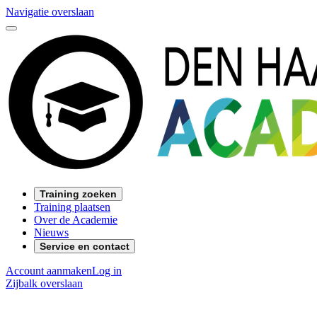
Navigatie overslaan
Training zoeken
Training plaatsen
Over de Academie
Nieuws
Service en contact
Account aanmaken
Log in
Zijbalk overslaan