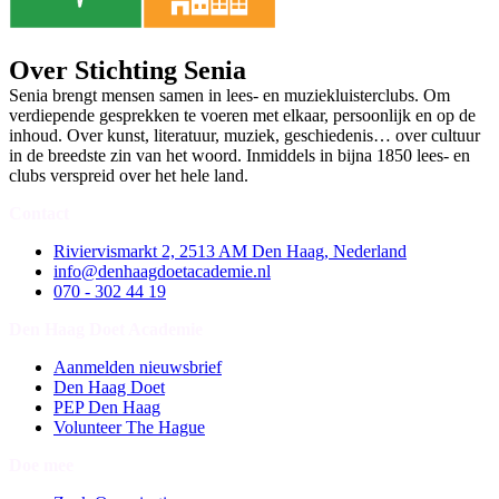
Over Stichting Senia
Senia brengt mensen samen in lees- en muziekluisterclubs. Om
verdiepende gesprekken te voeren met elkaar, persoonlijk en op de
inhoud. Over kunst, literatuur, muziek, geschiedenis… over cultuur
in de breedste zin van het woord. Inmiddels in bijna 1850 lees- en
clubs verspreid over het hele land.
Contact
Riviervismarkt 2, 2513 AM Den Haag, Nederland
info@denhaagdoetacademie.nl
070 - 302 44 19
Den Haag Doet Academie
Aanmelden nieuwsbrief
Den Haag Doet
PEP Den Haag
Volunteer The Hague
Doe mee