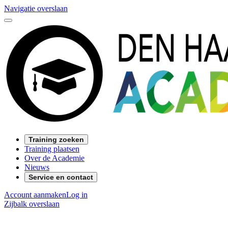
Navigatie overslaan
Training zoeken
Training plaatsen
Over de Academie
Nieuws
Service en contact
Account aanmaken
Log in
Zijbalk overslaan