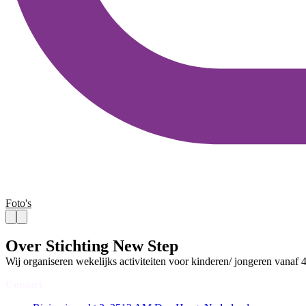
Foto's
Over Stichting New Step
Wij organiseren wekelijks activiteiten voor kinderen/ jongeren vanaf 4
Contact