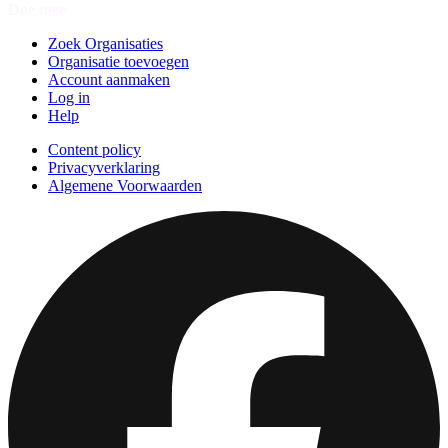
Doe mee
Zoek Organisaties
Organisatie toevoegen
Account aanmaken
Log in
Help
Content policy
Privacyverklaring
Algemene Voorwaarden