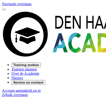
Navigatie overslaan
Training zoeken
Training plaatsen
Over de Academie
Nieuws
Service en contact
Account aanmaken
Log in
Zijbalk overslaan