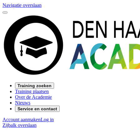
Navigatie overslaan
Training zoeken
Training plaatsen
Over de Academie
Nieuws
Service en contact
Account aanmaken
Log in
Zijbalk overslaan