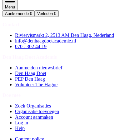
Menu
Aankomende
0
Verleden
0
Contact
Riviervismarkt 2, 2513 AM Den Haag, Nederland
info@denhaagdoetacademie.nl
070 - 302 44 19
Den Haag Doet Academie
Aanmelden nieuwsbrief
Den Haag Doet
PEP Den Haag
Volunteer The Hague
Doe mee
Zoek Organisaties
Organisatie toevoegen
Account aanmaken
Log in
Help
Content policy