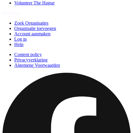
Volunteer The Hague
Doe mee
Zoek Organisaties
Organisatie toevoegen
Account aanmaken
Log in
Help
Content policy
Privacyverklaring
Algemene Voorwaarden