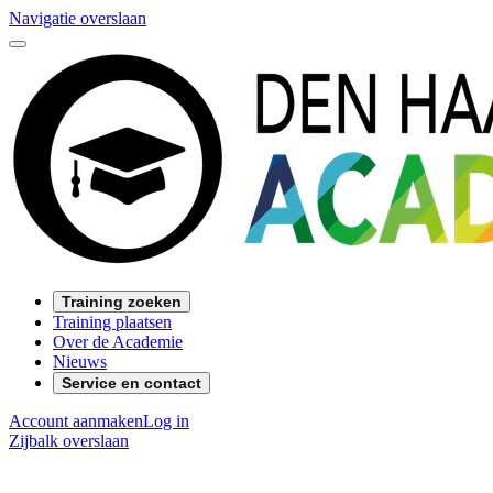
Navigatie overslaan
Training zoeken
Training plaatsen
Over de Academie
Nieuws
Service en contact
Account aanmaken
Log in
Zijbalk overslaan