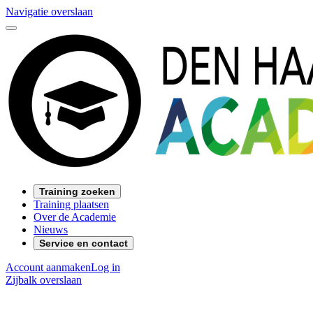
Navigatie overslaan
Training zoeken
Training plaatsen
Over de Academie
Nieuws
Service en contact
Account aanmaken
Log in
Zijbalk overslaan