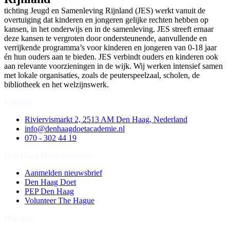
tichting Jeugd en Samenleving Rijnland (JES) werkt vanuit de
overtuiging dat kinderen en jongeren gelijke rechten hebben op
kansen, in het onderwijs en in de samenleving. JES streeft ernaar
deze kansen te vergroten door ondersteunende, aanvullende en
verrijkende programma’s voor kinderen en jongeren van 0-18 jaar
én hun ouders aan te bieden. JES verbindt ouders en kinderen ook
aan relevante voorzieningen in de wijk. Wij werken intensief samen
met lokale organisaties, zoals de peuterspeelzaal, scholen, de
bibliotheek en het welzijnswerk.
Contact
Riviervismarkt 2, 2513 AM Den Haag, Nederland
info@denhaagdoetacademie.nl
070 - 302 44 19
Den Haag Doet Academie
Aanmelden nieuwsbrief
Den Haag Doet
PEP Den Haag
Volunteer The Hague
Doe mee