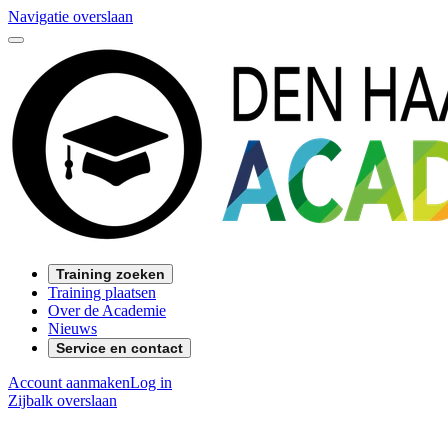
Navigatie overslaan
Training zoeken
Training plaatsen
Over de Academie
Nieuws
Service en contact
Account aanmaken
Log in
Zijbalk overslaan