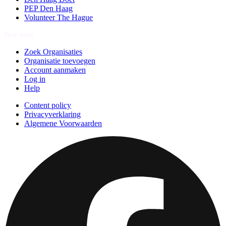
PEP Den Haag
Volunteer The Hague
Doe mee
Zoek Organisaties
Organisatie toevoegen
Account aanmaken
Log in
Help
Content policy
Privacyverklaring
Algemene Voorwaarden