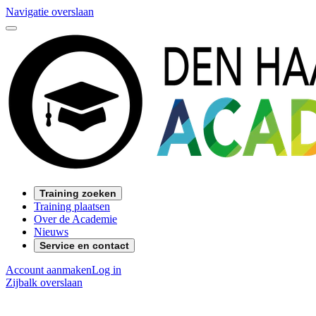
Navigatie overslaan
Training zoeken
Training plaatsen
Over de Academie
Nieuws
Service en contact
Account aanmaken
Log in
Zijbalk overslaan