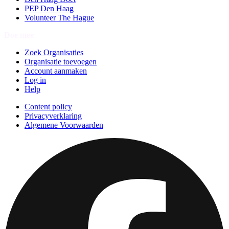
PEP Den Haag
Volunteer The Hague
Doe mee
Zoek Organisaties
Organisatie toevoegen
Account aanmaken
Log in
Help
Content policy
Privacyverklaring
Algemene Voorwaarden