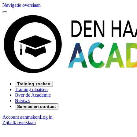
Navigatie overslaan
Training zoeken
Training plaatsen
Over de Academie
Nieuws
Service en contact
Account aanmaken
Log in
Zijbalk overslaan