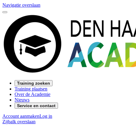
Navigatie overslaan
Training zoeken
Training plaatsen
Over de Academie
Nieuws
Service en contact
Account aanmaken
Log in
Zijbalk overslaan