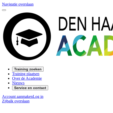
Navigatie overslaan
Training zoeken
Training plaatsen
Over de Academie
Nieuws
Service en contact
Account aanmaken
Log in
Zijbalk overslaan