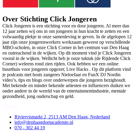
Over Stichting Click Jongeren
Click Jongeren is een stichting voor en door jongeren. Al meer dan
12 jaar zetten wij ons in om jongeren in hun kracht te zetten en een
volwaardig plekje in onze samenleving te geven. In de afgelopen 12
jaar zijn onze jongerenwerkers werkzaam geweest op verschillende
MBO-scholen, in onze Click Corner in het centrum van Den Haag
en outreachend in de wijken. Op dit moment vind je Click Jongeren
vooral in de wijken. Wellicht heb je onze tuktuk (de Rijdende Click
Corner) weleens rond zien rijden. Ook hebben we een online
buurthuis voor jongeren opgezet; Live Hacks . Op dit platform vind
je podcasts met hosts zangeres Nieloefaar en FunX DJ Nordin
video’s, tips en blogs over onderwerpen die jongeren bezighoudt.
Met bekende en minder bekende artiesten en influencers duiken we
onder andere in de wereld van de entertainmentindustrie, mentale
gezondheid, jong ouderschap en geld.
Contact
Riviervismarkt 2, 2513 AM Den Haag, Nederland
info@denhaagdoetacademie.nl
070 - 302 44 19