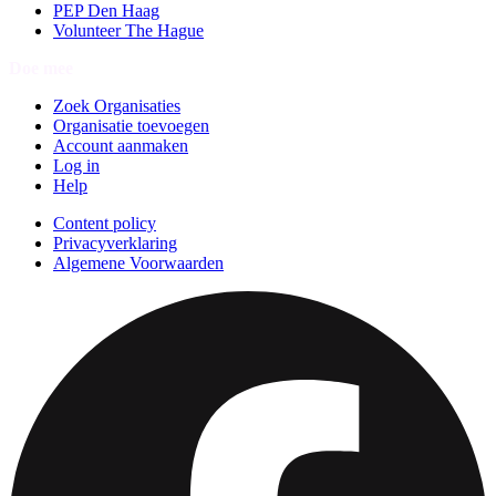
PEP Den Haag
Volunteer The Hague
Doe mee
Zoek Organisaties
Organisatie toevoegen
Account aanmaken
Log in
Help
Content policy
Privacyverklaring
Algemene Voorwaarden