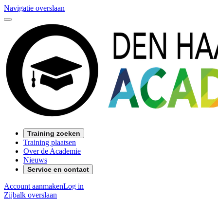
Navigatie overslaan
Training zoeken
Training plaatsen
Over de Academie
Nieuws
Service en contact
Account aanmaken
Log in
Zijbalk overslaan