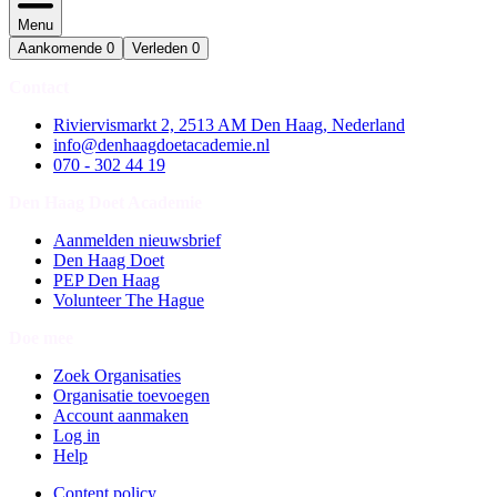
Menu
Aankomende
0
Verleden
0
Contact
Riviervismarkt 2, 2513 AM Den Haag, Nederland
info@denhaagdoetacademie.nl
070 - 302 44 19
Den Haag Doet Academie
Aanmelden nieuwsbrief
Den Haag Doet
PEP Den Haag
Volunteer The Hague
Doe mee
Zoek Organisaties
Organisatie toevoegen
Account aanmaken
Log in
Help
Content policy