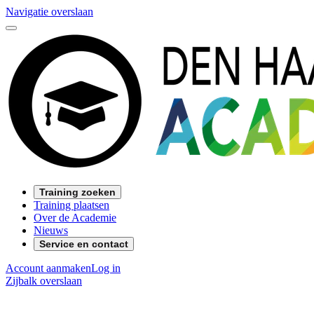
Navigatie overslaan
Training zoeken
Training plaatsen
Over de Academie
Nieuws
Service en contact
Account aanmaken
Log in
Zijbalk overslaan