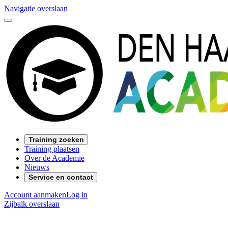
Navigatie overslaan
Training zoeken
Training plaatsen
Over de Academie
Nieuws
Service en contact
Account aanmaken
Log in
Zijbalk overslaan