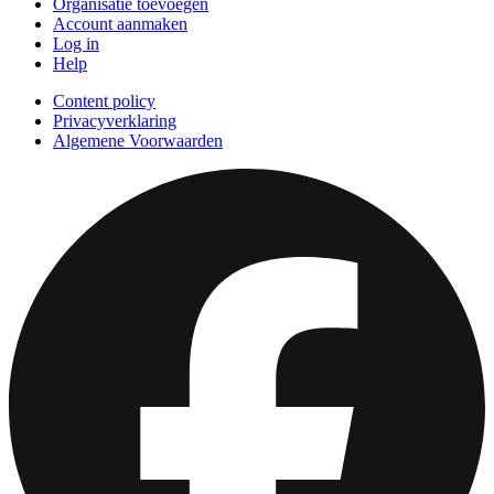
Organisatie toevoegen
Account aanmaken
Log in
Help
Content policy
Privacyverklaring
Algemene Voorwaarden