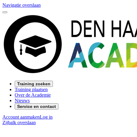
Navigatie overslaan
Training zoeken
Training plaatsen
Over de Academie
Nieuws
Service en contact
Account aanmaken
Log in
Zijbalk overslaan