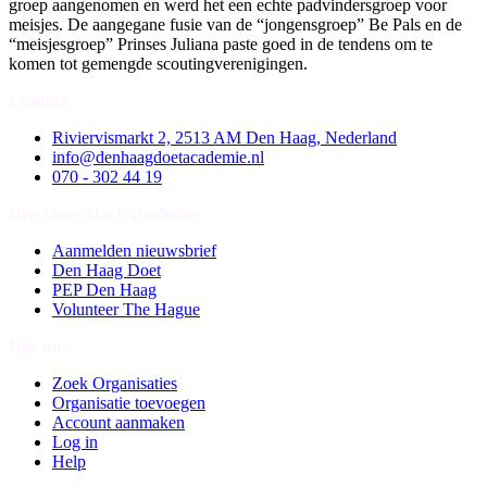
groep aangenomen en werd het een echte padvindersgroep voor
meisjes. De aangegane fusie van de “jongensgroep” Be Pals en de
“meisjesgroep” Prinses Juliana paste goed in de tendens om te
komen tot gemengde scoutingverenigingen.
Contact
Riviervismarkt 2, 2513 AM Den Haag, Nederland
info@denhaagdoetacademie.nl
070 - 302 44 19
Den Haag Doet Academie
Aanmelden nieuwsbrief
Den Haag Doet
PEP Den Haag
Volunteer The Hague
Doe mee
Zoek Organisaties
Organisatie toevoegen
Account aanmaken
Log in
Help