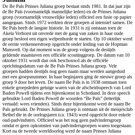
De Be Pals Prinses Juliana groep bestaat sinds 1981. In dat jaar zijn
de Be Pals (voornamelijk mannelijke leden) en de Prinses Juliana
groep (voornamelijk vrouwelijke leden) officieel een fusie op papier
aangegaan. Sinds 1972 werkten deze groepen al intensief samen. De
Be Pals heeft de langste historie. In 1931 is zij ontstaan toen de
Akela Verhorst uit onvrede met de gang van zaken in haar oude
groep besloot een eigen welpenhorde te starten. Op 10 oktober werd
de eerste verkennerstroep opgericht onder leiding van de Hopman
Mansvelt. Op dat moment was de groep volgens de destijds
geldende maatstaven een officiële scoutinggroep. De datum van 10
oktober 1931 wordt dan ook beschouwd als de officiële
oprichtingsdatum van de Be Pals Prinses Juliana groep. Vele
groepen hadden destijds nog geen naam maar werden aangeduid
met een groepsnummer. In haar beginjaren ging de nieuwe groep als
groep 9 door het leven. De naam Be Pals is in 1938 ontstaan toen
enkele groepsleden getuige waren van de afscheidsspeech van Lord
Baden Powell tijdens een bijeenkomst in Schotland. In deze speech
gebruikte Lord Baden Powell de woorden “Be Pals” (letterlijk
vertaald: wees vrienden). Sinds deze bijeenkomst werd de naam Be
Pals gebruikt. De Prinses Juliana groep is ontstaan uit de meisjesclub
Bethel die in de oorlogsjaren (ca. 1943) werd opgericht door enkele
oud-padvindsters. Officieel was het nog geen padvindersgroep
omdat er geen opkomsten van padvindersgroepen waren toegestaan.
Kort na de tweede wereldoorlog werd de naam Prinses Juliana