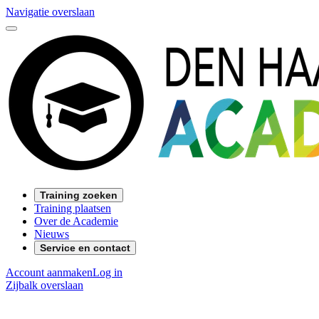
Navigatie overslaan
Training zoeken
Training plaatsen
Over de Academie
Nieuws
Service en contact
Account aanmaken
Log in
Zijbalk overslaan