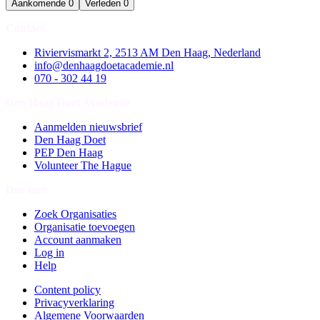
Aankomende
0
Verleden
0
Contact
Riviervismarkt 2, 2513 AM Den Haag, Nederland
info@denhaagdoetacademie.nl
070 - 302 44 19
Den Haag Doet Academie
Aanmelden nieuwsbrief
Den Haag Doet
PEP Den Haag
Volunteer The Hague
Doe mee
Zoek Organisaties
Organisatie toevoegen
Account aanmaken
Log in
Help
Content policy
Privacyverklaring
Algemene Voorwaarden