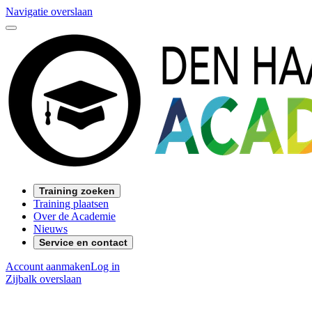
Navigatie overslaan
Training zoeken
Training plaatsen
Over de Academie
Nieuws
Service en contact
Account aanmaken
Log in
Zijbalk overslaan