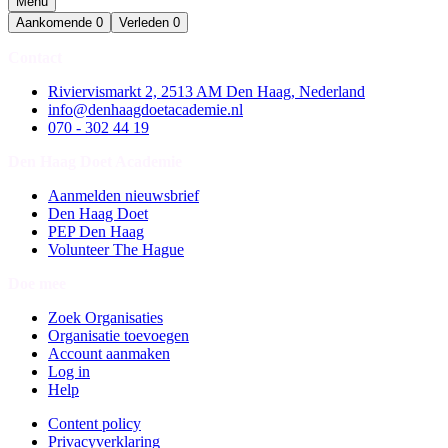
Menu
Aankomende
0
Verleden
0
Contact
Riviervismarkt 2, 2513 AM Den Haag, Nederland
info@denhaagdoetacademie.nl
070 - 302 44 19
Den Haag Doet Academie
Aanmelden nieuwsbrief
Den Haag Doet
PEP Den Haag
Volunteer The Hague
Doe mee
Zoek Organisaties
Organisatie toevoegen
Account aanmaken
Log in
Help
Content policy
Privacyverklaring