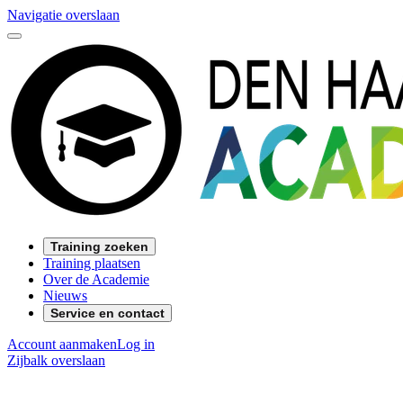
Navigatie overslaan
Training zoeken
Training plaatsen
Over de Academie
Nieuws
Service en contact
Account aanmaken
Log in
Zijbalk overslaan