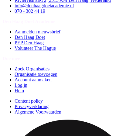
Riviervismarkt 2, 2513 AM Den Haag, Nederland
info@denhaagdoetacademie.nl
070 - 302 44 19
Den Haag Doet Academie
Aanmelden nieuwsbrief
Den Haag Doet
PEP Den Haag
Volunteer The Hague
Doe mee
Zoek Organisaties
Organisatie toevoegen
Account aanmaken
Log in
Help
Content policy
Privacyverklaring
Algemene Voorwaarden