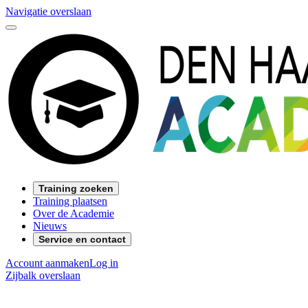
Navigatie overslaan
Training zoeken
Training plaatsen
Over de Academie
Nieuws
Service en contact
Account aanmaken
Log in
Zijbalk overslaan