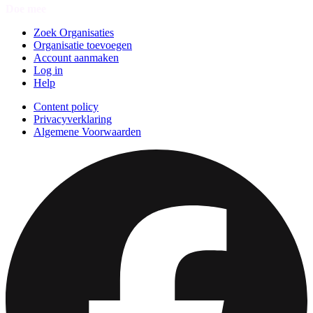
Doe mee
Zoek Organisaties
Organisatie toevoegen
Account aanmaken
Log in
Help
Content policy
Privacyverklaring
Algemene Voorwaarden