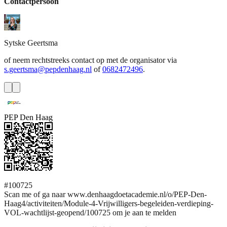
Contactpersoon
Sytske
Geertsma
of neem rechtstreeks contact op met de organisator via
s.geertsma@pepdenhaag.nl
of
0682472496
.
PEP Den Haag
#100725
Scan me of ga naar www.denhaagdoetacademie.nl/o/PEP-Den-
Haag4/activiteiten/Module-4-Vrijwilligers-begeleiden-verdieping-
VOL-wachtlijst-geopend/100725 om je aan te melden