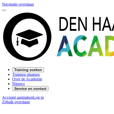
Navigatie overslaan
Training zoeken
Training plaatsen
Over de Academie
Nieuws
Service en contact
Account aanmaken
Log in
Zijbalk overslaan