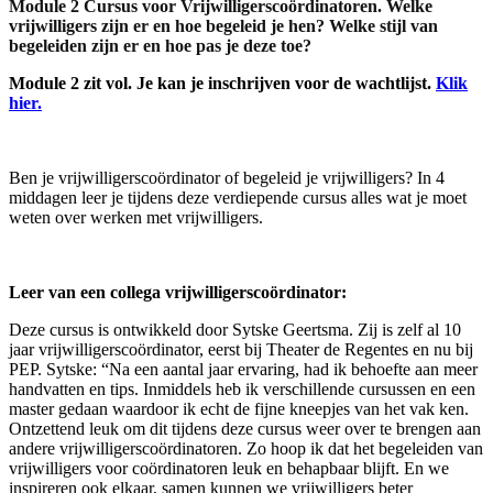
Module 2 Cursus voor Vrijwilligerscoördinatoren. Welke
vrijwilligers zijn er en hoe begeleid je hen? Welke stijl van
begeleiden zijn er en hoe pas je deze toe?
Module 2 zit vol. Je kan je inschrijven voor de wachtlijst.
Klik
hier.
Ben je vrijwilligerscoördinator of begeleid je vrijwilligers? In 4
middagen leer je tijdens deze verdiepende cursus alles wat je moet
weten over werken met vrijwilligers.
Leer van een collega vrijwilligerscoördinator:
Deze cursus is ontwikkeld door Sytske Geertsma. Zij is zelf al 10
jaar vrijwilligerscoördinator, eerst bij Theater de Regentes en nu bij
PEP. Sytske: “Na een aantal jaar ervaring, had ik behoefte aan meer
handvatten en tips. Inmiddels heb ik verschillende cursussen en een
master gedaan waardoor ik echt de fijne kneepjes van het vak ken.
Ontzettend leuk om dit tijdens deze cursus weer over te brengen aan
andere vrijwilligerscoördinatoren. Zo hoop ik dat het begeleiden van
vrijwilligers voor coördinatoren leuk en behapbaar blijft. En we
inspireren ook elkaar, samen kunnen we vrijwilligers beter