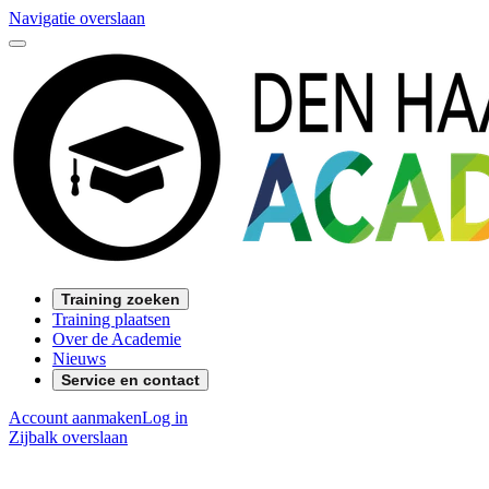
Navigatie overslaan
Training zoeken
Training plaatsen
Over de Academie
Nieuws
Service en contact
Account aanmaken
Log in
Zijbalk overslaan