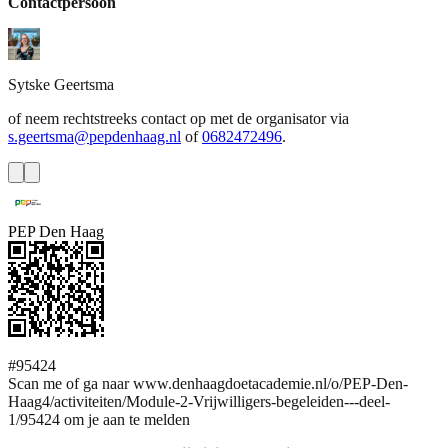
Contactpersoon
Sytske
Geertsma
of neem rechtstreeks contact op met de organisator via
s.geertsma@pepdenhaag.nl
of
0682472496
.
PEP Den Haag
#95424
Scan me of ga naar www.denhaagdoetacademie.nl/o/PEP-Den-
Haag4/activiteiten/Module-2-Vrijwilligers-begeleiden---deel-
1/95424 om je aan te melden