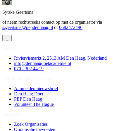
Sytske
Geertsma
of neem rechtstreeks contact op met de organisator via
s.geertsma@pepdenhaag.nl
of
0682472496
.
Contact
Riviervismarkt 2, 2513 AM Den Haag, Nederland
info@denhaagdoetacademie.nl
070 - 302 44 19
Den Haag Doet Academie
Aanmelden nieuwsbrief
Den Haag Doet
PEP Den Haag
Volunteer The Hague
Doe mee
Zoek Organisaties
Organisatie toevoegen