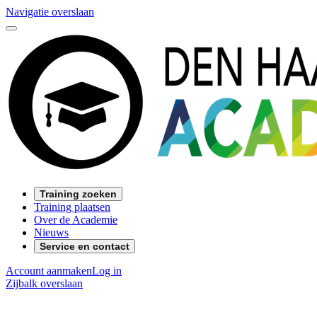
Navigatie overslaan
Training zoeken
Training plaatsen
Over de Academie
Nieuws
Service en contact
Account aanmaken
Log in
Zijbalk overslaan