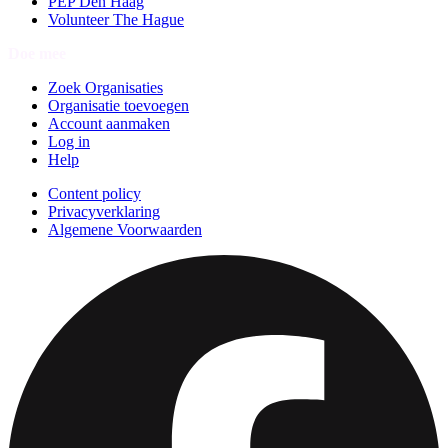
PEP Den Haag
Volunteer The Hague
Doe mee
Zoek Organisaties
Organisatie toevoegen
Account aanmaken
Log in
Help
Content policy
Privacyverklaring
Algemene Voorwaarden