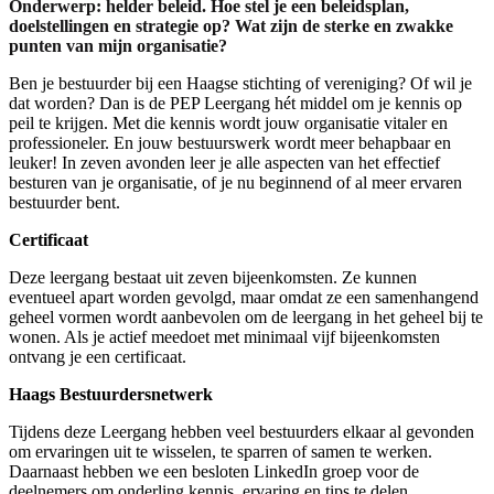
Onderwerp: helder beleid. Hoe stel je een beleidsplan,
doelstellingen en strategie op? Wat zijn de sterke en zwakke
punten van mijn organisatie?
Ben je bestuurder bij een Haagse stichting of vereniging? Of wil je
dat worden? Dan is de PEP Leergang hét middel om je kennis op
peil te krijgen. Met die kennis wordt jouw organisatie vitaler en
professioneler. En jouw bestuurswerk wordt meer behapbaar en
leuker! In zeven avonden leer je alle aspecten van het effectief
besturen van je organisatie, of je nu beginnend of al meer ervaren
bestuurder bent.
Certificaat
Deze leergang bestaat uit zeven bijeenkomsten. Ze kunnen
eventueel apart worden gevolgd, maar omdat ze een samenhangend
geheel vormen wordt aanbevolen om de leergang in het geheel bij te
wonen. Als je actief meedoet met minimaal vijf bijeenkomsten
ontvang je een certificaat.
Haags Bestuurdersnetwerk
Tijdens deze Leergang hebben veel bestuurders elkaar al gevonden
om ervaringen uit te wisselen, te sparren of samen te werken.
Daarnaast hebben we een besloten LinkedIn groep voor de
deelnemers om onderling kennis, ervaring en tips te delen.