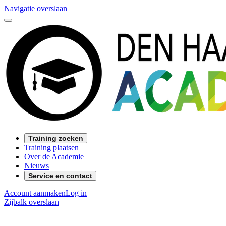
Navigatie overslaan
Training zoeken
Training plaatsen
Over de Academie
Nieuws
Service en contact
Account aanmaken
Log in
Zijbalk overslaan