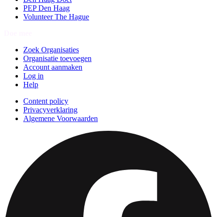
PEP Den Haag
Volunteer The Hague
Doe mee
Zoek Organisaties
Organisatie toevoegen
Account aanmaken
Log in
Help
Content policy
Privacyverklaring
Algemene Voorwaarden