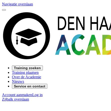
Navigatie overslaan
Training zoeken
Training plaatsen
Over de Academie
Nieuws
Service en contact
Account aanmaken
Log in
Zijbalk overslaan