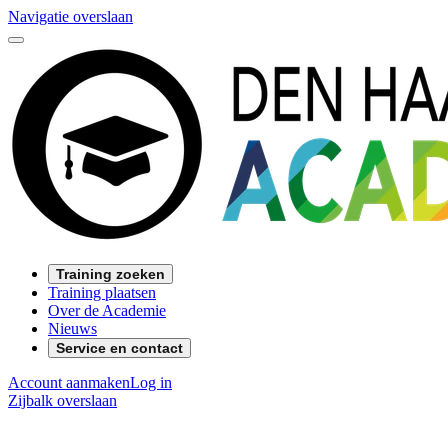
Navigatie overslaan
Training zoeken
Training plaatsen
Over de Academie
Nieuws
Service en contact
Account aanmaken
Log in
Zijbalk overslaan