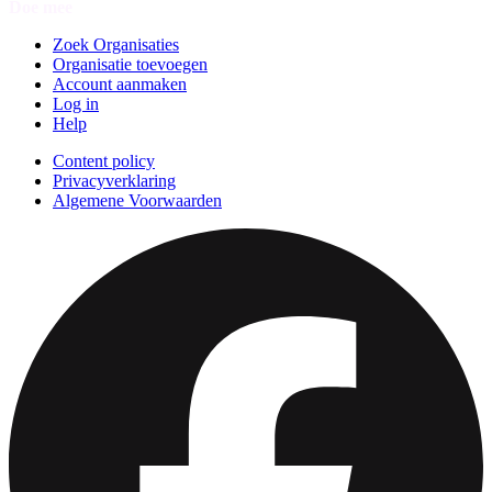
Doe mee
Zoek Organisaties
Organisatie toevoegen
Account aanmaken
Log in
Help
Content policy
Privacyverklaring
Algemene Voorwaarden