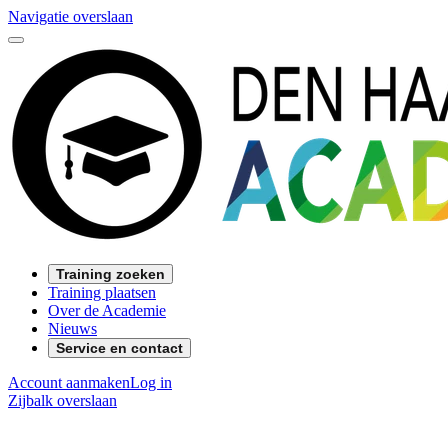
Navigatie overslaan
Training zoeken
Training plaatsen
Over de Academie
Nieuws
Service en contact
Account aanmaken
Log in
Zijbalk overslaan