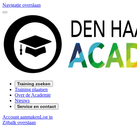
Navigatie overslaan
Training zoeken
Training plaatsen
Over de Academie
Nieuws
Service en contact
Account aanmaken
Log in
Zijbalk overslaan