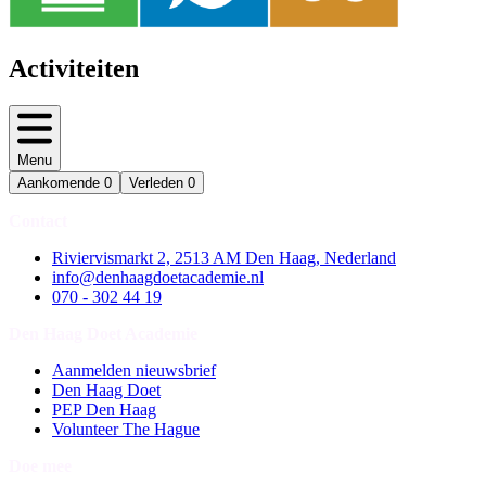
Activiteiten
Menu
Aankomende
0
Verleden
0
Contact
Riviervismarkt 2, 2513 AM Den Haag, Nederland
info@denhaagdoetacademie.nl
070 - 302 44 19
Den Haag Doet Academie
Aanmelden nieuwsbrief
Den Haag Doet
PEP Den Haag
Volunteer The Hague
Doe mee