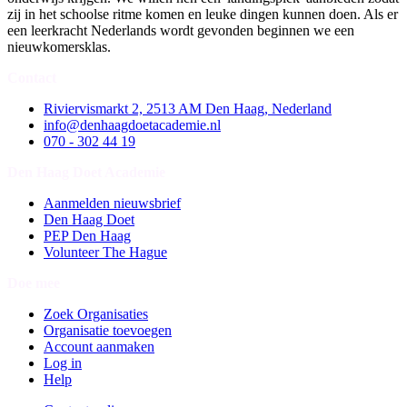
zij in het schoolse ritme komen en leuke dingen kunnen doen. Als er
een leerkracht Nederlands wordt gevonden beginnen we een
nieuwkomersklas.
Contact
Riviervismarkt 2, 2513 AM Den Haag, Nederland
info@denhaagdoetacademie.nl
070 - 302 44 19
Den Haag Doet Academie
Aanmelden nieuwsbrief
Den Haag Doet
PEP Den Haag
Volunteer The Hague
Doe mee
Zoek Organisaties
Organisatie toevoegen
Account aanmaken
Log in
Help