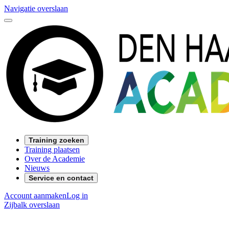
Navigatie overslaan
Training zoeken
Training plaatsen
Over de Academie
Nieuws
Service en contact
Account aanmaken
Log in
Zijbalk overslaan