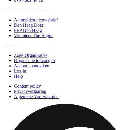
070 - 302 44 19
Den Haag Doet Academie
Aanmelden nieuwsbrief
Den Haag Doet
PEP Den Haag
Volunteer The Hague
Doe mee
Zoek Organisaties
Organisatie toevoegen
Account aanmaken
Log in
Help
Content policy
Privacyverklaring
Algemene Voorwaarden