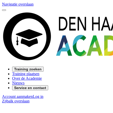
Navigatie overslaan
Training zoeken
Training plaatsen
Over de Academie
Nieuws
Service en contact
Account aanmaken
Log in
Zijbalk overslaan