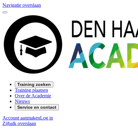
Navigatie overslaan
Training zoeken
Training plaatsen
Over de Academie
Nieuws
Service en contact
Account aanmaken
Log in
Zijbalk overslaan