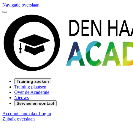
Navigatie overslaan
Training zoeken
Training plaatsen
Over de Academie
Nieuws
Service en contact
Account aanmaken
Log in
Zijbalk overslaan